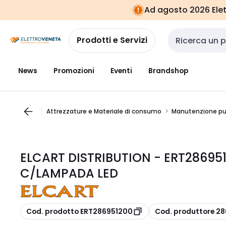
Vai alla
Vai
Ad agosto 2026 Elett
navigazione
alla
pagina
Prodotti e Servizi
Cerca input
News
Promozioni
Eventi
Brandshop
Attrezzature e Materiale di consumo
Manutenzione pul
ELCART DISTRIBUTION - ERT28695
C/LAMPADA LED
copia
copia
Cod. prodotto ERT286951200
Cod. produttore 2