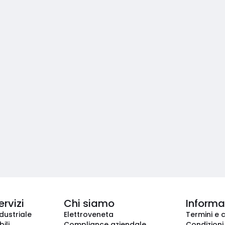
ervizi
Chi siamo
Informaz
dustriale
Elettroveneta
Termini e 
ili
Compliance aziendale
Condizioni