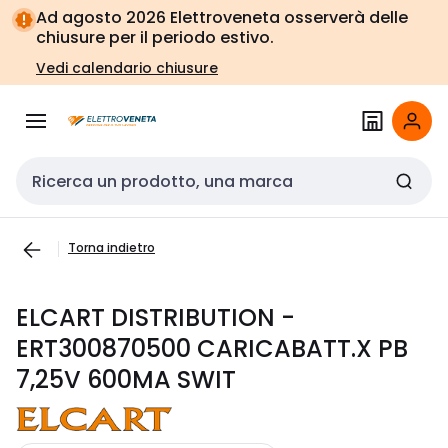
Vai alla
Vai
Ad agosto 2026 Elettroveneta osserverà delle
navigazione
alla
chiusure per il periodo estivo.
pagina
Vedi calendario chiusure
Cerca input
Torna indietro
ELCART DISTRIBUTION -
ERT300870500 CARICABATT.X PB
7,25V 600MA SWIT