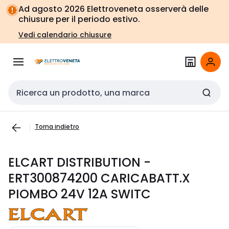
Vai alla
Vai
Ad agosto 2026 Elettroveneta osserverà delle
navigazione
alla
chiusure per il periodo estivo.
pagina
Vedi calendario chiusure
Cerca input
Torna indietro
ELCART DISTRIBUTION -
ERT300874200 CARICABATT.X
PIOMBO 24V 12A SWITC