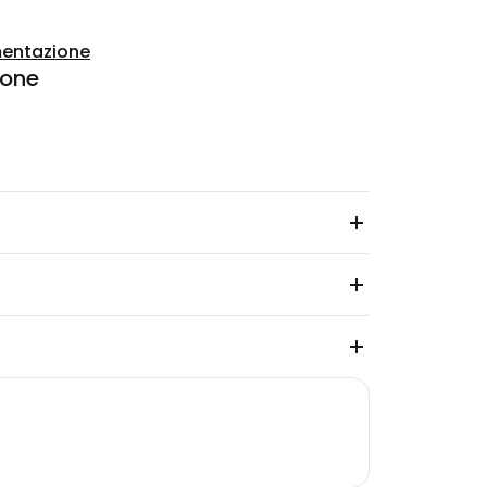
entazione
ione