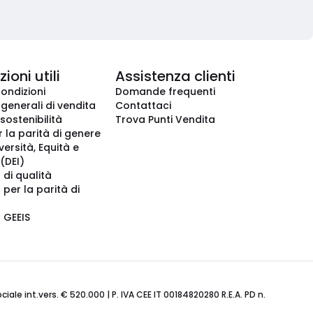
ioni utili
Assistenza clienti
condizioni
Domande frequenti
 generali di vendita
Contattaci
 sostenibilità
Trova Punti Vendita
r la parità di genere
iversità, Equità e
(DEI)
 di qualità
 per la parità di
o GEEIS
ale int.vers. € 520.000 | P. IVA CEE IT 00184820280 R.E.A. PD n.