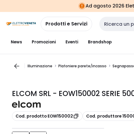
Vai alla
Vai
Ad agosto 2026 Elett
navigazione
alla
pagina
Prodotti e Servizi
Cerca input
News
Promozioni
Eventi
Brandshop
Illuminazione
Plafoniere parete/incasso
Segnapasso 
ELCOM SRL - EOW150002 SERIE 50
copia
copia
Cod. prodotto EOW150002
Cod. produttore 1500