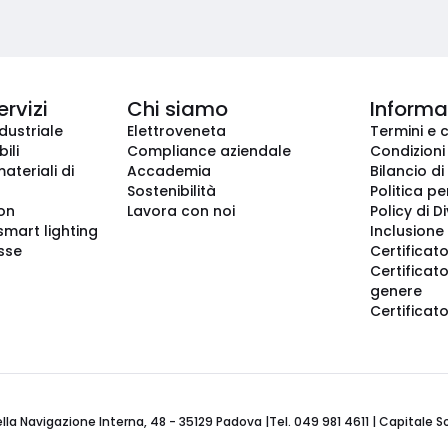
ervizi
Chi siamo
Informaz
dustriale
Elettroveneta
Termini e 
ili
Compliance aziendale
Condizioni
ateriali di
Accademia
Bilancio di
Sostenibilità
Politica pe
ion
Lavora con noi
Policy di D
smart lighting
Inclusione 
sse
Certificato
Certificato
genere
Certificat
 Navigazione Interna, 48 - 35129 Padova |Tel. 049 981 4611 | Capitale Soci