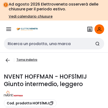
Vai alla
Vai
Ad agosto 2026 Elettroveneta osserverà delle
navigazione
alla
chiusure per il periodo estivo.
pagina
Vedi calendario chiusure
Cerca input
Torna indietro
NVENT HOFFMAN - HOFS1MIJ
Giunto intermedio, leggero
copia
Cod. prodotto HOFS1MIJ