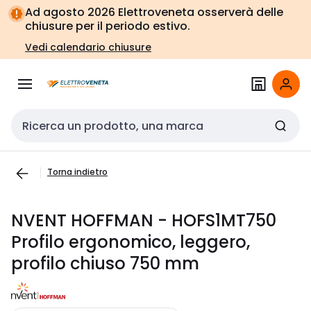
Vai alla
Vai
Ad agosto 2026 Elettroveneta osserverà delle
navigazione
alla
chiusure per il periodo estivo.
pagina
Vedi calendario chiusure
Cerca input
Torna indietro
NVENT HOFFMAN - HOFS1MT750
Profilo ergonomico, leggero,
profilo chiuso 750 mm