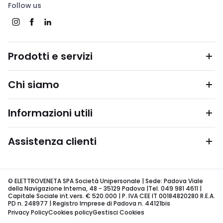
Follow us
Prodotti e servizi
Chi siamo
Informazioni utili
Assistenza clienti
© ELETTROVENETA SPA Società Unipersonale | Sede: Padova Viale
della Navigazione Interna, 48 - 35129 Padova |Tel. 049 981 4611 |
Capitale Sociale int.vers. € 520.000 | P. IVA CEE IT 00184820280 R.E.A.
PD n. 248977 | Registro Imprese di Padova n. 44121bis
Privacy Policy
Cookies policy
Gestisci Cookies