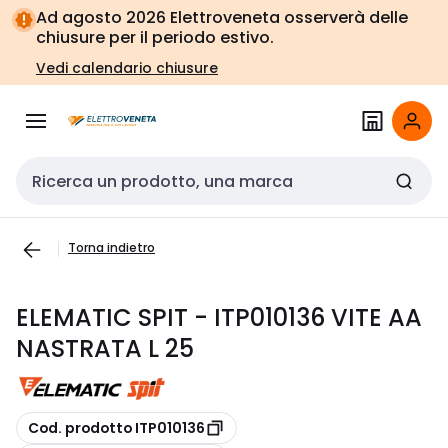
Vai alla
Vai
Ad agosto 2026 Elettroveneta osserverà delle
navigazione
alla
chiusure per il periodo estivo.
pagina
Vedi calendario chiusure
Cerca input
Torna indietro
ELEMATIC SPIT - ITP010136 VITE AA
NASTRATA L 25
copia
Cod. prodotto ITP010136