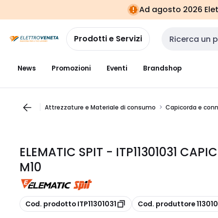
Vai alla
Vai
Ad agosto 2026 Elett
navigazione
alla
pagina
Prodotti e Servizi
Cerca input
News
Promozioni
Eventi
Brandshop
Attrezzature e Materiale di consumo
Capicorda e conn
ELEMATIC SPIT - ITP11301031 CA
M10
copia
copia
Cod. prodotto ITP11301031
Cod. produttore 113010