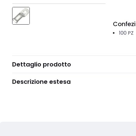
Confez
100
PZ
Dettaglio prodotto
Descrizione estesa