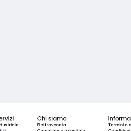
ervizi
Chi siamo
Informaz
dustriale
Elettroveneta
Termini e 
ili
Compliance aziendale
Condizioni