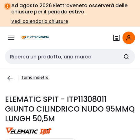
Vai alla
Vai
Ad agosto 2026 Elettroveneta osserverà delle
navigazione
alla
chiusure per il periodo estivo.
pagina
Vedi calendario chiusure
Cerca input
Torna indietro
ELEMATIC SPIT - ITP11308011
GIUNTO CILINDRICO NUDO 95MMQ
LUNGH 50,5M