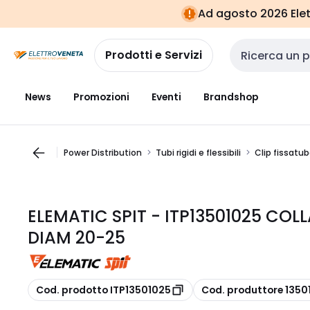
Vai alla
Vai
Ad agosto 2026 Elett
navigazione
alla
pagina
Prodotti e Servizi
Cerca input
News
Promozioni
Eventi
Brandshop
Power Distribution
Tubi rigidi e flessibili
Clip fissatu
ELEMATIC SPIT - ITP13501025 COL
DIAM 20-25
copia
copia
Cod. prodotto ITP13501025
Cod. produttore 1350