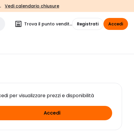
.
Vedi calendario chiusure
Trova il punto vendita
Registrati
Accedi
edi per visualizzare prezzi e disponibilità
Accedi