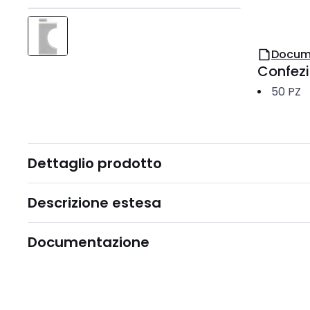
Docum
Confez
50
PZ
Dettaglio prodotto
Descrizione estesa
Documentazione