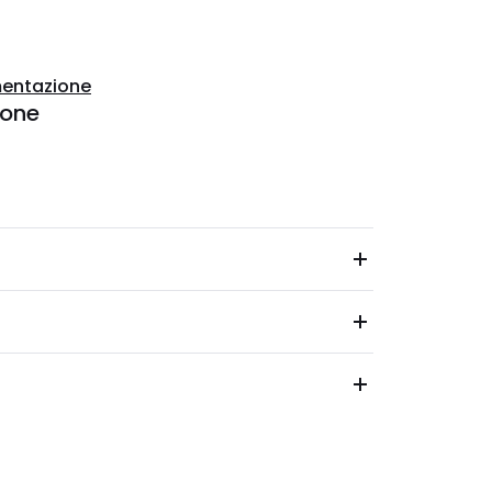
entazione
ione