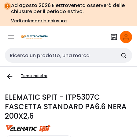
Vai alla
Vai
Ad agosto 2026 Elettroveneta osserverà delle
navigazione
alla
chiusure per il periodo estivo.
pagina
Vedi calendario chiusure
Cerca input
Torna indietro
ELEMATIC SPIT - ITP5307C
FASCETTA STANDARD PA6.6 NERA
200X2,6