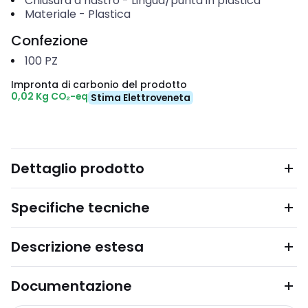
Chiusura a nastro
-
Lingua/punta in plastica
Materiale
-
Plastica
Confezione
100
PZ
Impronta di carbonio del prodotto
0,02 Kg CO₂-eq
Stima Elettroveneta
Dettaglio prodotto
Specifiche tecniche
Descrizione estesa
Documentazione