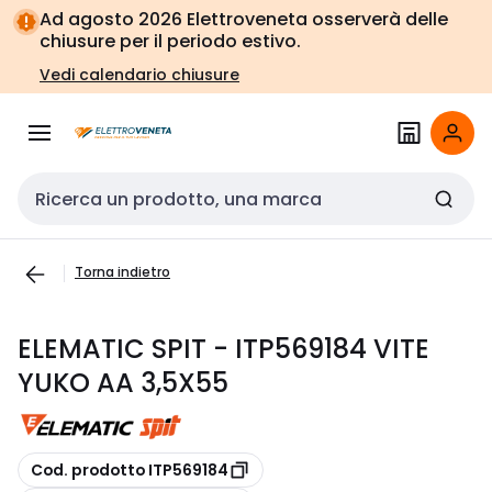
Vai alla
Vai
Ad agosto 2026 Elettroveneta osserverà delle
navigazione
alla
chiusure per il periodo estivo.
pagina
Vedi calendario chiusure
Cerca input
Torna indietro
ELEMATIC SPIT - ITP569184 VITE
YUKO AA 3,5X55
copia
Cod. prodotto ITP569184