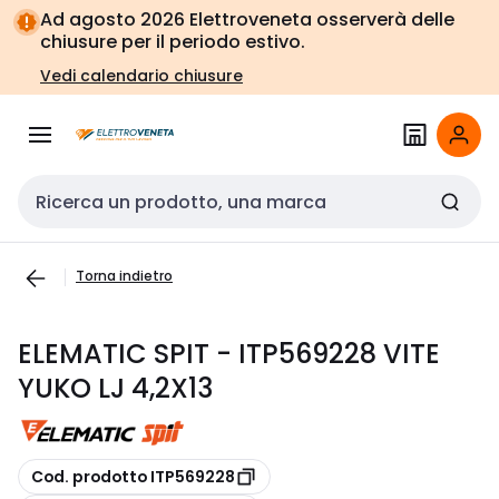
Vai alla
Vai
Ad agosto 2026 Elettroveneta osserverà delle
navigazione
alla
chiusure per il periodo estivo.
pagina
Vedi calendario chiusure
Cerca input
Torna indietro
ELEMATIC SPIT - ITP569228 VITE
YUKO LJ 4,2X13
copia
Cod. prodotto ITP569228