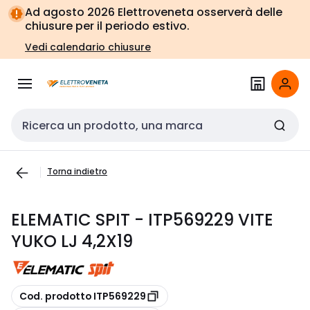
Vai alla
Vai
Ad agosto 2026 Elettroveneta osserverà delle
navigazione
alla
chiusure per il periodo estivo.
pagina
Vedi calendario chiusure
Cerca input
Torna indietro
ELEMATIC SPIT - ITP569229 VITE
YUKO LJ 4,2X19
copia
Cod. prodotto ITP569229