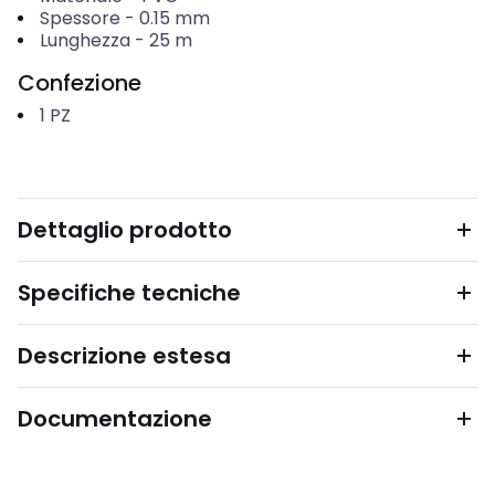
Spessore
-
0.15
mm
Lunghezza
-
25
m
Confezione
1
PZ
Dettaglio prodotto
Specifiche tecniche
Descrizione estesa
Documentazione