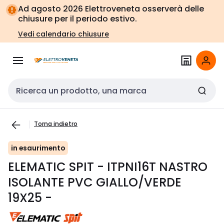
Vai alla
Vai
Ad agosto 2026 Elettroveneta osserverà delle
navigazione
alla
chiusure per il periodo estivo.
pagina
Vedi calendario chiusure
Cerca input
Torna indietro
in esaurimento
ELEMATIC SPIT - ITPNI16T NASTRO
ISOLANTE PVC GIALLO/VERDE
19X25 -