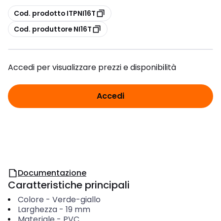
copia
Cod. prodotto ITPNI16T
copia
Cod. produttore NI16T
Accedi per visualizzare prezzi e disponibilità
Accedi
Documentazione
Caratteristiche principali
Colore
-
Verde-giallo
Larghezza
-
19
mm
Materiale
-
PVC