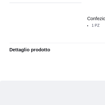
Confezi
1
PZ
Dettaglio prodotto