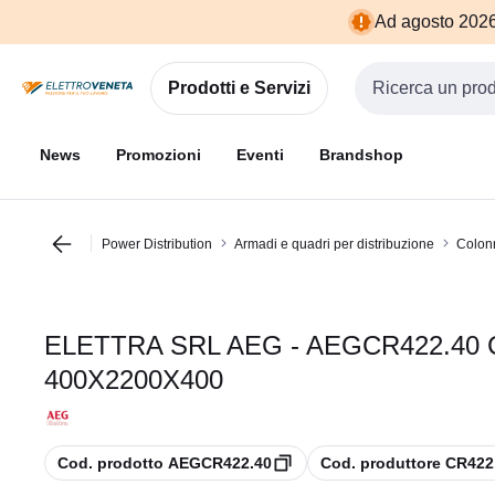
Vai alla
Vai
Ad agosto 2026 
navigazione
alla
pagina
Prodotti e Servizi
Cerca input
News
Promozioni
Eventi
Brandshop
Power Distribution
Armadi e quadri per distribuzione
Colonn
ELETTRA SRL AEG - AEGCR422.40 C
400X2200X400
copia
copia
Cod. prodotto AEGCR422.40
Cod. produttore CR422