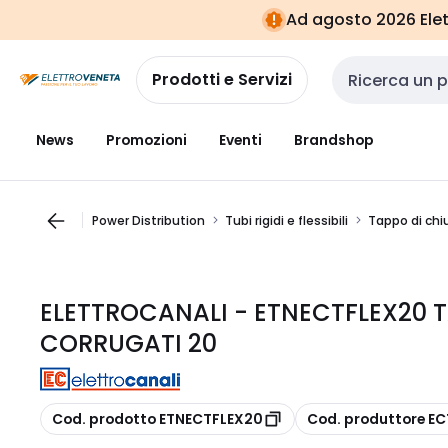
Vai alla
Vai
Ad agosto 2026 Elett
navigazione
alla
pagina
Prodotti e Servizi
Cerca input
News
Promozioni
Eventi
Brandshop
Power Distribution
Tubi rigidi e flessibili
Tappo di chiu
ELETTROCANALI - ETNECTFLEX20 TA
CORRUGATI 20
copia
copia
Cod. prodotto ETNECTFLEX20
Cod. produttore E