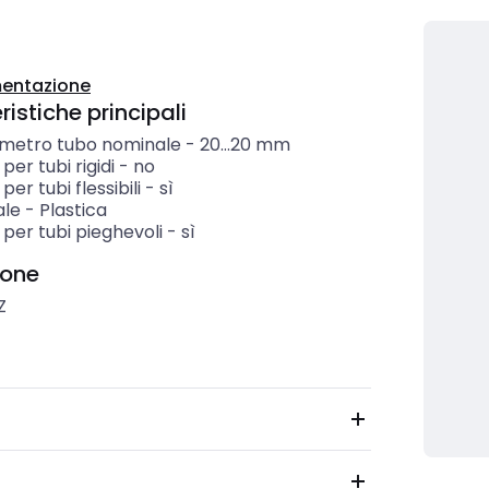
entazione
istiche principali
ametro tubo nominale
-
20...20
mm
per tubi rigidi
-
no
per tubi flessibili
-
sì
ale
-
Plastica
per tubi pieghevoli
-
sì
ione
Z