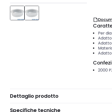
Docum
Caratter
Per di
Adatto 
Adatto 
Materi
Adatto 
Confez
2000
P
Dettaglio prodotto
Specifiche tecniche