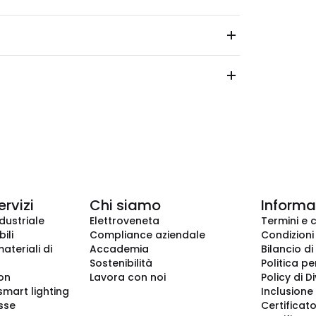
ervizi
Chi siamo
Informaz
dustriale
Elettroveneta
Termini e 
ili
Compliance aziendale
Condizioni
ateriali di
Accademia
Bilancio di
Sostenibilità
Politica pe
ion
Lavora con noi
Policy di D
smart lighting
Inclusione 
sse
Certificato