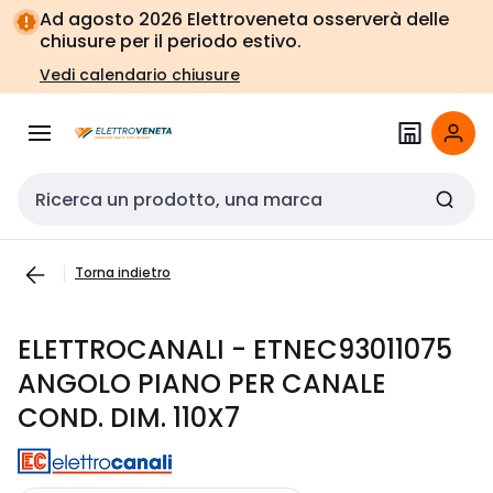
Vai alla
Vai
Ad agosto 2026 Elettroveneta osserverà delle
navigazione
alla
chiusure per il periodo estivo.
pagina
Vedi calendario chiusure
Cerca input
Torna indietro
ELETTROCANALI - ETNEC93011075
ANGOLO PIANO PER CANALE
COND. DIM. 110X7