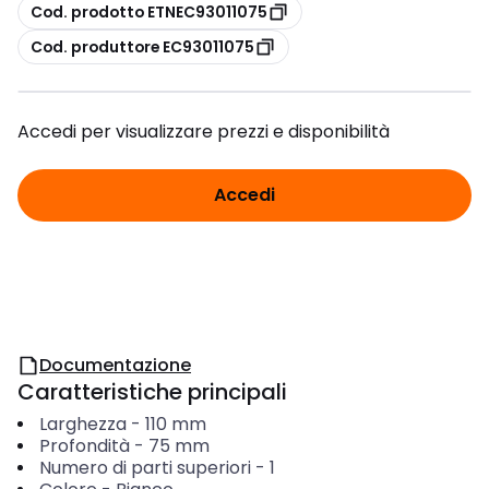
copia
Cod. prodotto ETNEC93011075
copia
Cod. produttore EC93011075
Accedi per visualizzare prezzi e disponibilità
Accedi
Documentazione
Caratteristiche principali
Larghezza
-
110
mm
Profondità
-
75
mm
Numero di parti superiori
-
1