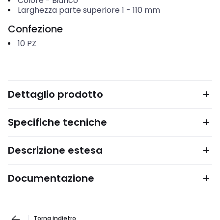
Colore
-
Bianco
Larghezza parte superiore 1
-
110
mm
Confezione
10
PZ
Dettaglio prodotto
Specifiche tecniche
Descrizione estesa
Documentazione
Torna indietro