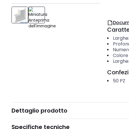
Docum
Caratter
Larghe
Profon
Numero 
Colore
Larghe
Confez
50
PZ
Dettaglio prodotto
Specifiche tecniche