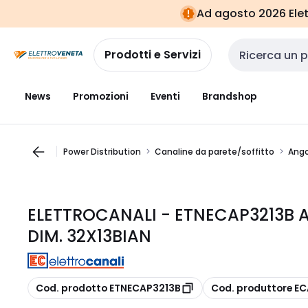
Vai alla
Vai
Ad agosto 2026 Elett
navigazione
alla
pagina
Prodotti e Servizi
Cerca input
News
Promozioni
Eventi
Brandshop
Power Distribution
Canaline da parete/soffitto
Ango
ELETTROCANALI - ETNECAP3213B 
DIM. 32X13BIAN
copia
copia
Cod. prodotto ETNECAP3213B
Cod. produttore E