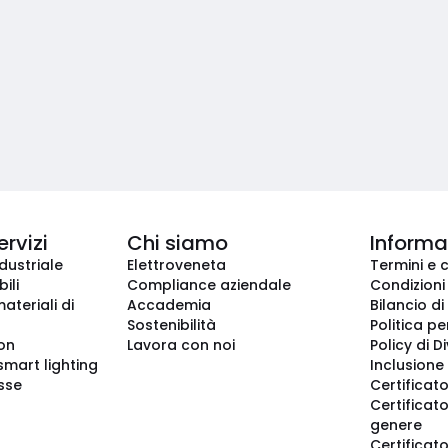
ervizi
Chi siamo
Informaz
dustriale
Elettroveneta
Termini e 
ili
Compliance aziendale
Condizioni
ateriali di
Accademia
Bilancio di
Sostenibilità
Politica pe
ion
Lavora con noi
Policy di D
smart lighting
Inclusione 
sse
Certificato
Certificato
genere
Certificat