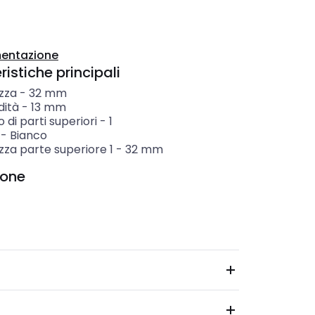
entazione
istiche principali
zza
-
32
mm
dità
-
13
mm
di parti superiori
-
1
-
Bianco
zza parte superiore 1
-
32
mm
ione