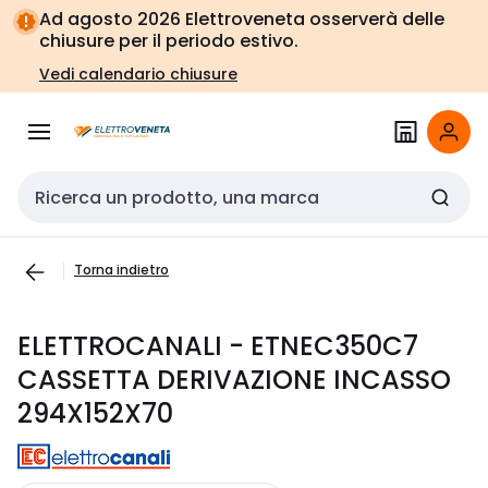
Vai alla
Vai
Ad agosto 2026 Elettroveneta osserverà delle
navigazione
alla
chiusure per il periodo estivo.
pagina
Vedi calendario chiusure
Cerca input
Torna indietro
ELETTROCANALI - ETNEC350C7
CASSETTA DERIVAZIONE INCASSO
294X152X70