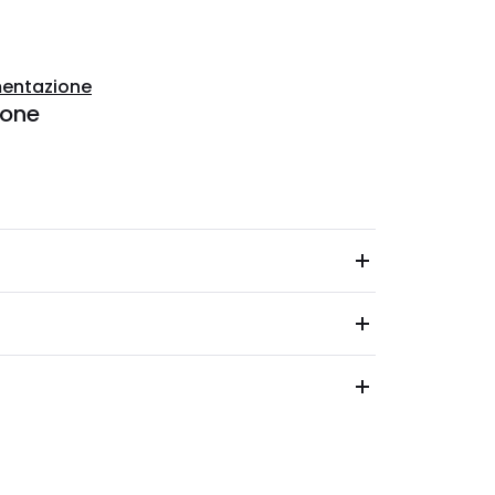
entazione
ione