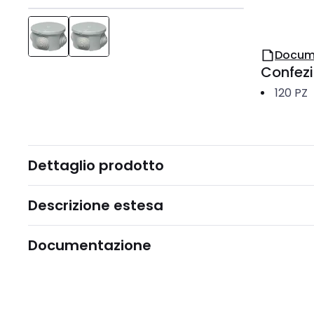
Docum
Confez
120
PZ
Dettaglio prodotto
Descrizione estesa
Documentazione