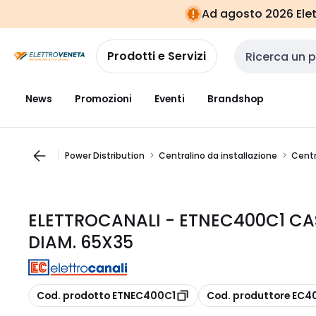
Vai alla
Vai
Ad agosto 2026 Elett
navigazione
alla
pagina
Prodotti e Servizi
Cerca input
News
Promozioni
Eventi
Brandshop
Power Distribution
Centralino da installazione
Centr
ELETTROCANALI - ETNEC400C1 CA
DIAM. 65X35
copia
copia
Cod. prodotto ETNEC400C1
Cod. produttore EC4