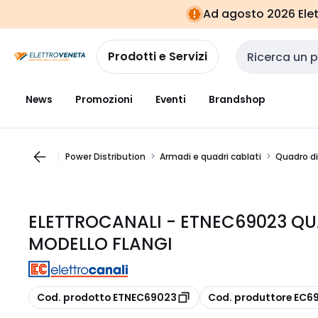
Vai alla
Vai
Ad agosto 2026 Elett
navigazione
alla
pagina
Prodotti e Servizi
Cerca input
News
Promozioni
Eventi
Brandshop
Power Distribution
Armadi e quadri cablati
Quadro di
ELETTROCANALI - ETNEC69023 QU
MODELLO FLANGI
copia
copia
Cod. prodotto ETNEC69023
Cod. produttore EC6