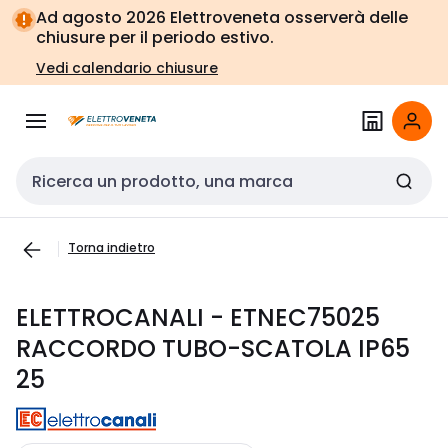
Vai alla
Vai
Ad agosto 2026 Elettroveneta osserverà delle
navigazione
alla
chiusure per il periodo estivo.
pagina
Vedi calendario chiusure
Cerca input
Torna indietro
ELETTROCANALI - ETNEC75025
RACCORDO TUBO-SCATOLA IP65
25