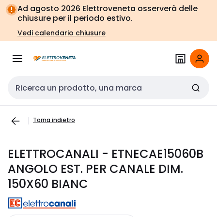
Vai alla
Vai
Ad agosto 2026 Elettroveneta osserverà delle
navigazione
alla
chiusure per il periodo estivo.
pagina
Vedi calendario chiusure
Cerca input
Torna indietro
ELETTROCANALI - ETNECAE15060B
ANGOLO EST. PER CANALE DIM.
150X60 BIANC