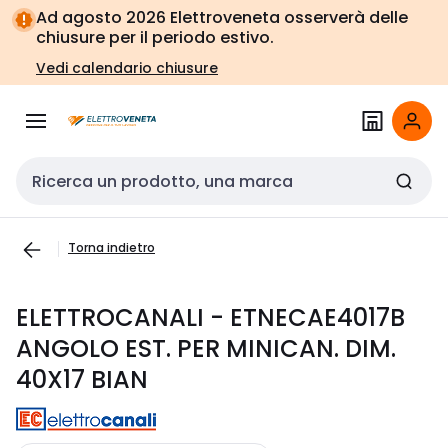
Vai alla
Vai
Ad agosto 2026 Elettroveneta osserverà delle
navigazione
alla
chiusure per il periodo estivo.
pagina
Vedi calendario chiusure
Cerca input
Torna indietro
ELETTROCANALI - ETNECAE4017B
ANGOLO EST. PER MINICAN. DIM.
40X17 BIAN