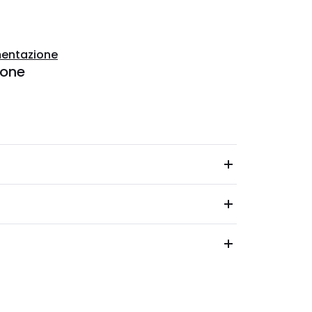
entazione
ione