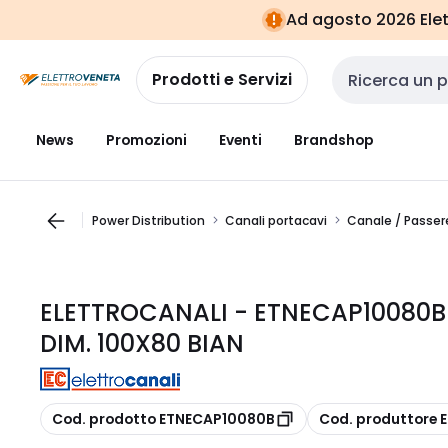
Vai alla
Vai
Ad agosto 2026 Elett
navigazione
alla
pagina
Prodotti e Servizi
Cerca input
News
Promozioni
Eventi
Brandshop
Power Distribution
Canali portacavi
Canale / Passere
ELETTROCANALI - ETNECAP10080
DIM. 100X80 BIAN
copia
copia
Cod. prodotto ETNECAP10080B
Cod. produttore