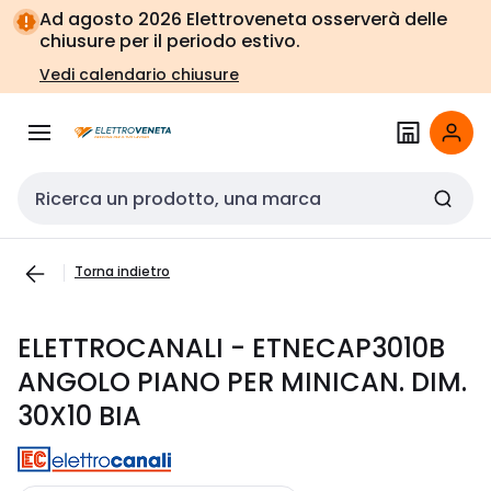
Vai alla
Vai
Ad agosto 2026 Elettroveneta osserverà delle
navigazione
alla
chiusure per il periodo estivo.
pagina
Vedi calendario chiusure
Cerca input
Torna indietro
ELETTROCANALI - ETNECAP3010B
ANGOLO PIANO PER MINICAN. DIM.
30X10 BIA