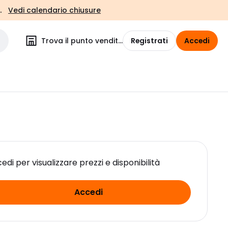
.
Vedi calendario chiusure
Trova il punto vendita
Registrati
Accedi
edi per visualizzare prezzi e disponibilità
Accedi