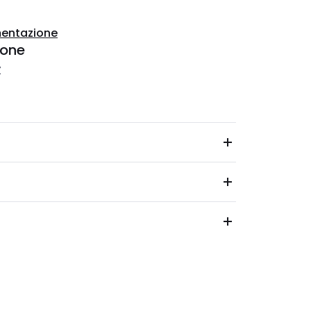
entazione
ione
Z