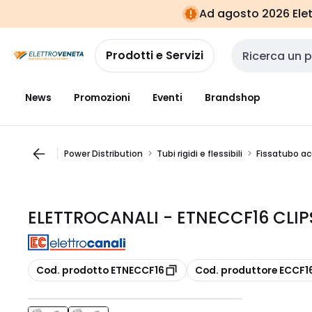
Vai alla
Vai
Ad agosto 2026 Elett
navigazione
alla
pagina
Prodotti e Servizi
Cerca input
News
Promozioni
Eventi
Brandshop
Power Distribution
Tubi rigidi e flessibili
Fissatubo ac
ELETTROCANALI - ETNECCF16 CLIP
copia
copia
Cod. prodotto ETNECCF16
Cod. produttore ECCF1