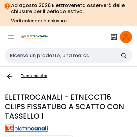
Vai alla
Vai
Ad agosto 2026 Elettroveneta osserverà delle
navigazione
alla
chiusure per il periodo estivo.
pagina
Vedi calendario chiusure
Cerca input
Torna indietro
ELETTROCANALI - ETNECCT16
CLIPS FISSATUBO A SCATTO CON
TASSELLO 1