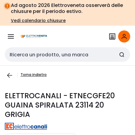
Vai alla
Vai
Ad agosto 2026 Elettroveneta osserverà delle
navigazione
alla
chiusure per il periodo estivo.
pagina
Vedi calendario chiusure
Cerca input
Torna indietro
ELETTROCANALI - ETNECGFE20
GUAINA SPIRALATA 23114 20
GRIGIA