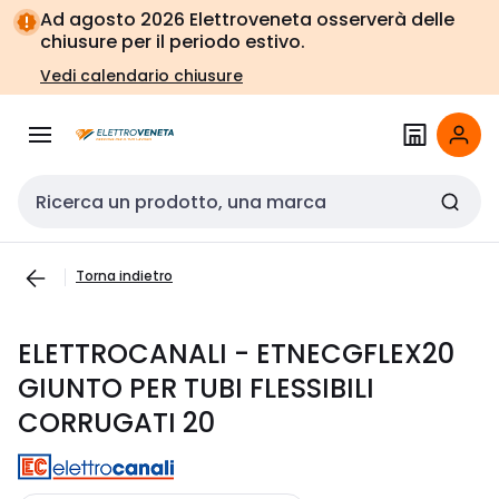
Vai alla
Vai
Ad agosto 2026 Elettroveneta osserverà delle
navigazione
alla
chiusure per il periodo estivo.
pagina
Vedi calendario chiusure
Cerca input
Torna indietro
ELETTROCANALI - ETNECGFLEX20
GIUNTO PER TUBI FLESSIBILI
CORRUGATI 20