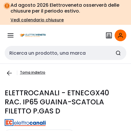
Vai alla
Vai
Ad agosto 2026 Elettroveneta osserverà delle
navigazione
alla
chiusure per il periodo estivo.
pagina
Vedi calendario chiusure
Cerca input
Torna indietro
ELETTROCANALI - ETNECGX40
RAC. IP65 GUAINA-SCATOLA
FILETTO P.GAS D