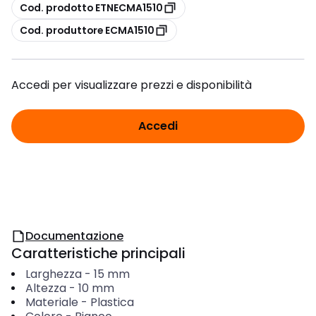
copia
Cod. prodotto ETNECMA1510
copia
Cod. produttore ECMA1510
Accedi per visualizzare prezzi e disponibilità
Accedi
Documentazione
Caratteristiche principali
Larghezza
-
15
mm
Altezza
-
10
mm
Materiale
-
Plastica