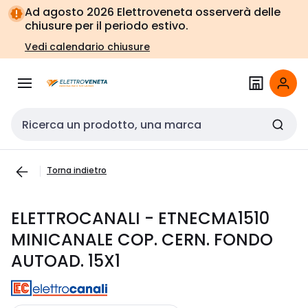
Vai alla
Vai
Ad agosto 2026 Elettroveneta osserverà delle
navigazione
alla
chiusure per il periodo estivo.
pagina
Vedi calendario chiusure
Cerca input
Torna indietro
ELETTROCANALI - ETNECMA1510
MINICANALE COP. CERN. FONDO
AUTOAD. 15X1