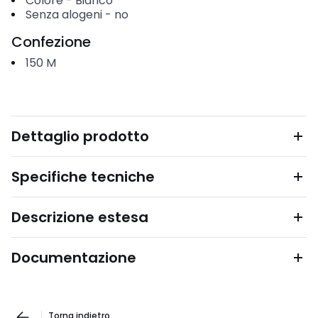
Colore
-
Bianco
Senza alogeni
-
no
Confezione
150
M
Dettaglio prodotto
Specifiche tecniche
Descrizione estesa
Documentazione
Torna indietro