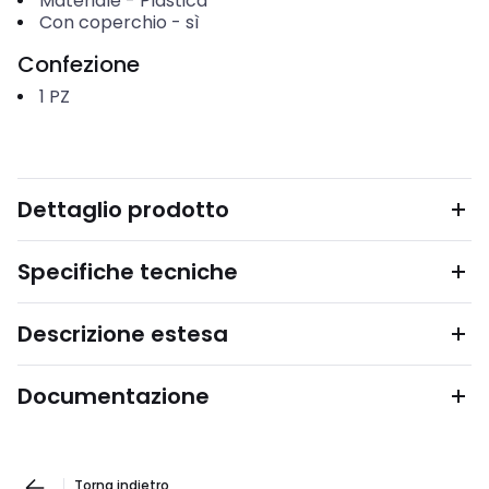
Materiale
-
Plastica
Con coperchio
-
sì
Confezione
1
PZ
Dettaglio prodotto
Specifiche tecniche
Descrizione estesa
Documentazione
Torna indietro