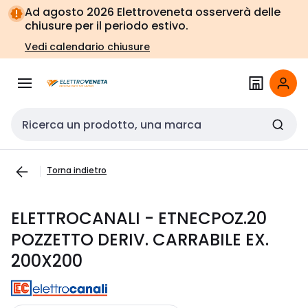
Vai alla
Vai
Ad agosto 2026 Elettroveneta osserverà delle
navigazione
alla
chiusure per il periodo estivo.
pagina
Vedi calendario chiusure
Cerca input
Torna indietro
ELETTROCANALI - ETNECPOZ.20
POZZETTO DERIV. CARRABILE EX.
200X200