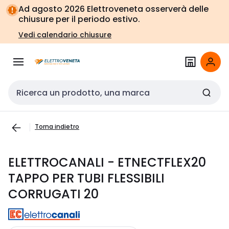
Vai alla
Vai
Ad agosto 2026 Elettroveneta osserverà delle
navigazione
alla
chiusure per il periodo estivo.
pagina
Vedi calendario chiusure
Cerca input
Torna indietro
ELETTROCANALI - ETNECTFLEX20
TAPPO PER TUBI FLESSIBILI
CORRUGATI 20