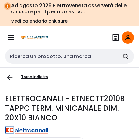
Vai alla
Vai
Ad agosto 2026 Elettroveneta osserverà delle
navigazione
alla
chiusure per il periodo estivo.
pagina
Vedi calendario chiusure
Cerca input
Torna indietro
ELETTROCANALI - ETNECTT2010B
TAPPO TERM. MINICANALE DIM.
20X10 BIANCO