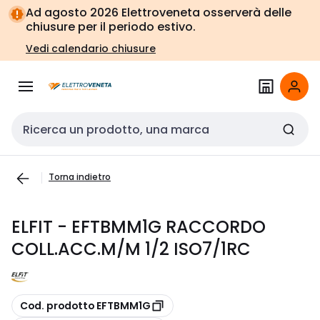
Vai alla
Vai
Ad agosto 2026 Elettroveneta osserverà delle
navigazione
alla
chiusure per il periodo estivo.
pagina
Vedi calendario chiusure
Cerca input
Torna indietro
ELFIT - EFTBMM1G RACCORDO
COLL.ACC.M/M 1/2 ISO7/1RC
copia
Cod. prodotto EFTBMM1G