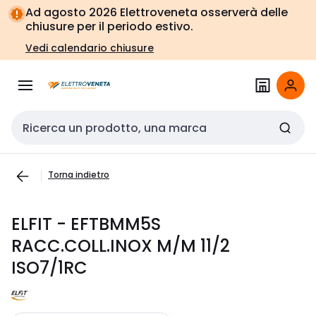
Vai alla
Vai
Ad agosto 2026 Elettroveneta osserverà delle
navigazione
alla
chiusure per il periodo estivo.
pagina
Vedi calendario chiusure
Cerca input
Torna indietro
ELFIT - EFTBMM5S
RACC.COLL.INOX M/M 11/2
ISO7/1RC