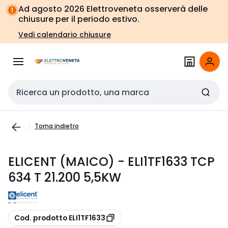
Vai alla
Vai
Ad agosto 2026 Elettroveneta osserverà delle
navigazione
alla
chiusure per il periodo estivo.
pagina
Vedi calendario chiusure
Cerca input
Torna indietro
ELICENT (MAICO) - ELI1TF1633 TCP
634 T 21.200 5,5KW
copia
Cod. prodotto ELI1TF1633