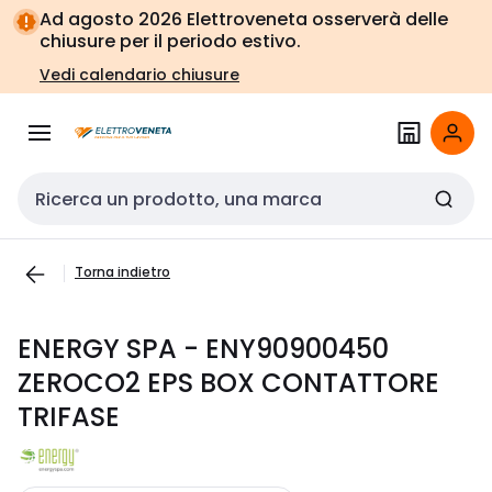
Vai alla
Vai
Ad agosto 2026 Elettroveneta osserverà delle
navigazione
alla
chiusure per il periodo estivo.
pagina
Vedi calendario chiusure
Cerca input
Torna indietro
ENERGY SPA - ENY90900450
ZEROCO2 EPS BOX CONTATTORE
TRIFASE