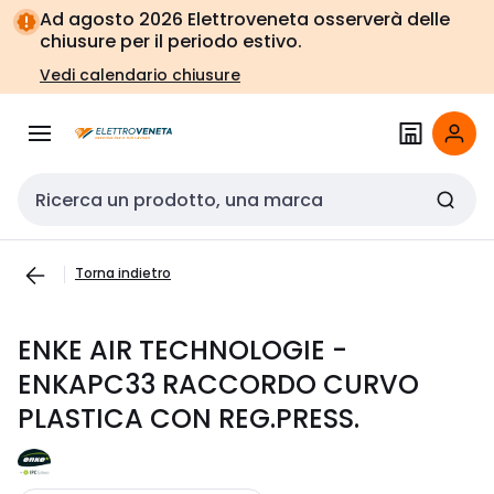
Vai alla
Vai
Ad agosto 2026 Elettroveneta osserverà delle
navigazione
alla
chiusure per il periodo estivo.
pagina
Vedi calendario chiusure
Cerca input
Torna indietro
ENKE AIR TECHNOLOGIE -
ENKAPC33 RACCORDO CURVO
PLASTICA CON REG.PRESS.