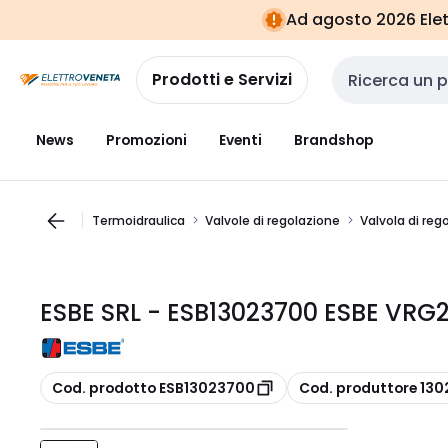
Vai alla
Vai
Ad agosto 2026 Elett
navigazione
alla
pagina
Prodotti e Servizi
Cerca input
News
Promozioni
Eventi
Brandshop
Termoidraulica
Valvole di regolazione
Valvola di reg
ESBE SRL - ESB13023700 ESBE VRG
copia
copia
Cod. prodotto ESB13023700
Cod. produttore 13