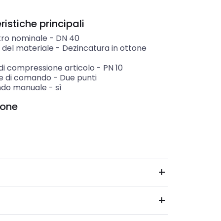
istiche principali
ro nominale
-
DN 40
 del materiale
-
Dezincatura in ottone
di compressione articolo
-
PN 10
e di comando
-
Due punti
do manuale
-
sì
ione