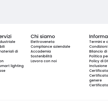
ervizi
Chi siamo
Informaz
dustriale
Elettroveneta
Termini e 
ili
Compliance aziendale
Condizioni
ateriali di
Accademia
Bilancio di
Sostenibilità
Politica pe
ion
Lavora con noi
Policy di D
smart lighting
Inclusione 
sse
Certificato
Certificato
genere
Certificat