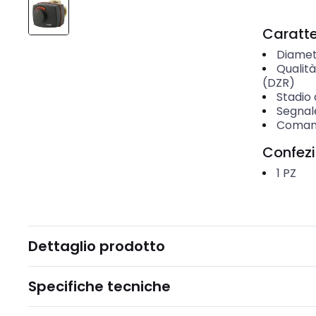
Caratter
Diamet
Qualità
(DZR)
Stadio 
Segnal
Coman
Confez
1
PZ
Dettaglio prodotto
Specifiche tecniche