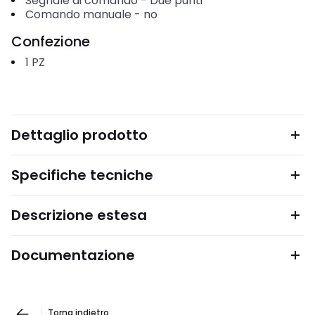
Segnale di comando
-
Due punti
Comando manuale
-
no
Confezione
1
PZ
Dettaglio prodotto
Specifiche tecniche
Descrizione estesa
Documentazione
Torna indietro