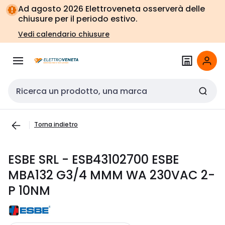
Vai alla
Vai
Ad agosto 2026 Elettroveneta osserverà delle
navigazione
alla
chiusure per il periodo estivo.
pagina
Vedi calendario chiusure
Cerca input
Torna indietro
ESBE SRL - ESB43102700 ESBE
MBA132 G3/4 MMM WA 230VAC 2-
P 10NM