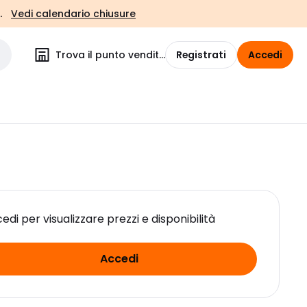
.
Vedi calendario chiusure
Trova il punto vendita
Registrati
Accedi
edi per visualizzare prezzi e disponibilità
Accedi