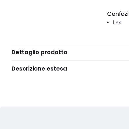
Confez
1
PZ
Dettaglio prodotto
Descrizione estesa