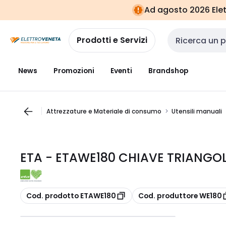
Vai alla
Vai
Ad agosto 2026 Elett
navigazione
alla
pagina
Prodotti e Servizi
Cerca input
News
Promozioni
Eventi
Brandshop
Attrezzature e Materiale di consumo
Utensili manuali
ETA - ETAWE180 CHIAVE TRIANGO
copia
copia
Cod. prodotto ETAWE180
Cod. produttore WE180