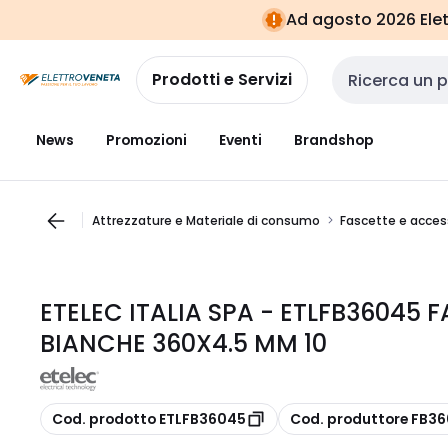
Vai alla
Vai
Ad agosto 2026 Elett
navigazione
alla
pagina
Prodotti e Servizi
Cerca input
News
Promozioni
Eventi
Brandshop
Attrezzature e Materiale di consumo
Fascette e acces
ETELEC ITALIA SPA - ETLFB36045
BIANCHE 360X4.5 MM 10
copia
copia
Cod. prodotto ETLFB36045
Cod. produttore FB3