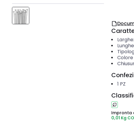
Docum
Caratter
Larghe
Lunghe
Tipolog
Colore
Chiusu
Confez
1
PZ
Classif
Impronta 
0,01 Kg C