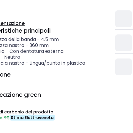
entazione
istiche principali
zza della banda
-
4.5
mm
zza nastro
-
360
mm
ia
-
Con dentatura esterna
-
Neutro
ra a nastro
-
Lingua/punta in plastica
ione
icazione green
di carbonio del prodotto
O₂-eq
Stima Elettroveneta