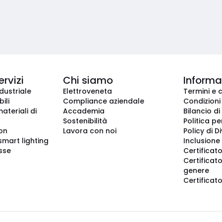
ervizi
Chi siamo
Informaz
dustriale
Elettroveneta
Termini e 
ili
Compliance aziendale
Condizioni
ateriali di
Accademia
Bilancio di
Sostenibilità
Politica pe
ion
Lavora con noi
Policy di D
smart lighting
Inclusione 
sse
Certificato
Certificato
genere
Certificat