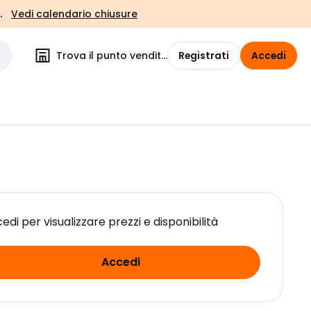
.
Vedi calendario chiusure
Trova il punto vendita
Registrati
Accedi
edi per visualizzare prezzi e disponibilità
Accedi