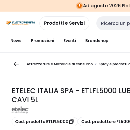
Vai alla
Vai
Ad agosto 2026 Elett
navigazione
alla
pagina
Prodotti e Servizi
Cerca input
News
Promozioni
Eventi
Brandshop
Attrezzature e Materiale di consumo
Spray e prodotti 
ETELEC ITALIA SPA - ETLFL5000 L
CAVI 5L
copia
copia
Cod. prodotto ETLFL5000
Cod. produttore FL500