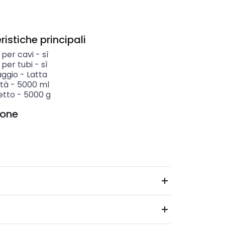
istiche principali
 per cavi
-
sì
 per tubi
-
sì
aggio
-
Latta
tà
-
5000
ml
etto
-
5000
g
ione