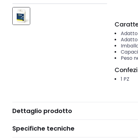
Caratter
Adatto
Adatto
Imball
Capaci
Peso n
Confez
1
PZ
Dettaglio prodotto
Specifiche tecniche