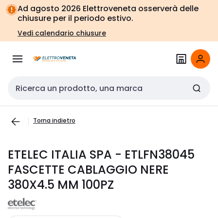
Vai alla
Vai
Ad agosto 2026 Elettroveneta osserverà delle
navigazione
alla
chiusure per il periodo estivo.
pagina
Vedi calendario chiusure
Cerca input
Torna indietro
ETELEC ITALIA SPA - ETLFN38045
FASCETTE CABLAGGIO NERE
380X4.5 MM 100PZ