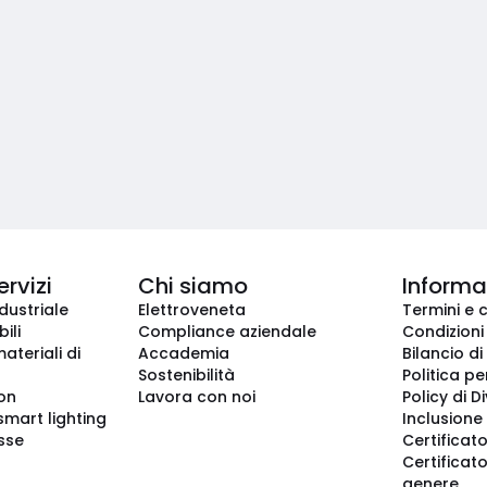
ervizi
Chi siamo
Informaz
dustriale
Elettroveneta
Termini e 
ili
Compliance aziendale
Condizioni
ateriali di
Accademia
Bilancio di
Sostenibilità
Politica pe
ion
Lavora con noi
Policy di D
smart lighting
Inclusione 
sse
Certificato
Certificato
genere