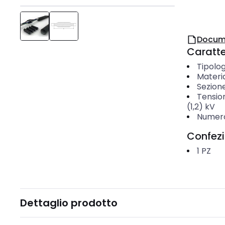
Docum
Caratter
Tipolog
Materia
Sezion
Tensio
(1,2) kV
Numero
Confez
1
PZ
Dettaglio prodotto