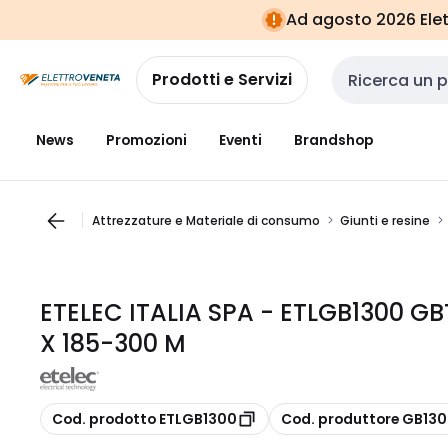
Vai alla
Vai
Ad agosto 2026 Elett
navigazione
alla
pagina
Prodotti e Servizi
Cerca input
News
Promozioni
Eventi
Brandshop
Attrezzature e Materiale di consumo
Giunti e resine
ETELEC ITALIA SPA - ETLGB1300 GB
X 185-300 M
copia
copia
Cod. prodotto ETLGB1300
Cod. produttore GB13