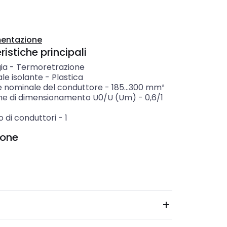
entazione
istiche principali
ia
-
Termoretrazione
le isolante
-
Plastica
e nominale del conduttore
-
185...300
mm²
ne di dimensionamento U0/U (Um)
-
0,6/1
 di conduttori
-
1
ione