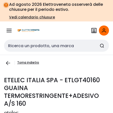
Vai alla
Vai
Ad agosto 2026 Elettroveneta osserverà delle
navigazione
alla
chiusure per il periodo estivo.
pagina
Vedi calendario chiusure
Cerca input
Torna indietro
ETELEC ITALIA SPA - ETLGT40160
GUAINA
TERMORESTRINGENTE+ADESIVO
A/S 160