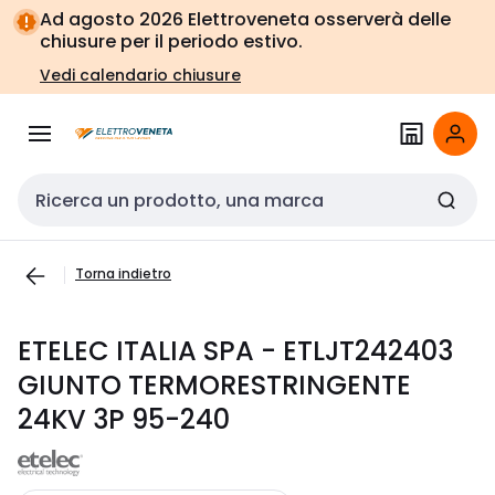
Vai alla
Vai
Ad agosto 2026 Elettroveneta osserverà delle
navigazione
alla
chiusure per il periodo estivo.
pagina
Vedi calendario chiusure
Cerca input
Torna indietro
ETELEC ITALIA SPA - ETLJT242403
GIUNTO TERMORESTRINGENTE
24KV 3P 95-240